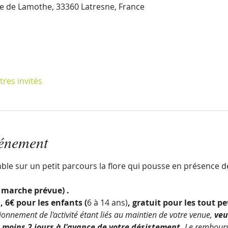
lée de Lamothe, 33360 Latresne, France
tres invités
vénement
e sur un petit parcours la flore qui pousse en présence d
 marche prévue) .
)
, 6€ pour les enfants (
6 à 14 ans)
, gratuit pour les tout pet
onnement de l'activité étant liés au maintien de votre venue, 
veu
u moins 2 jours à l'avance de votre désistement.
 Le rembours