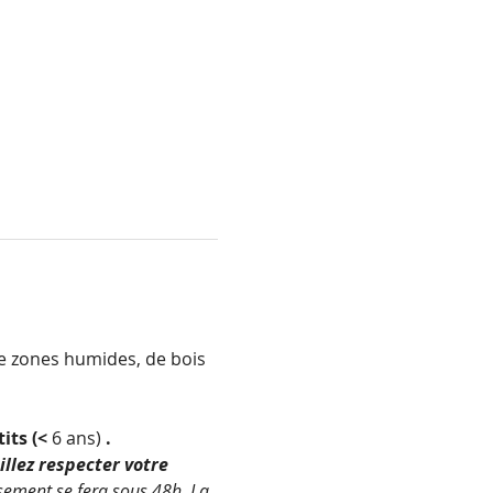
e zones humides, de bois 
its (<
 6 ans)
 . 
illez respecter votre 
ement se fera sous 48h. La 