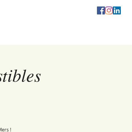
Connexion / Inscript
tibles
ers !