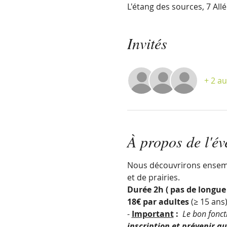
L'étang des sources, 7 Al
Invités
+ 2 au
À propos de l'é
Nous découvrirons ensembl
et de prairies.
Durée 2h ( pas de longue
18€ par adultes 
(≥ 15 ans
- 
Important
 :  
Le bon foncti
inscription et prévenir a