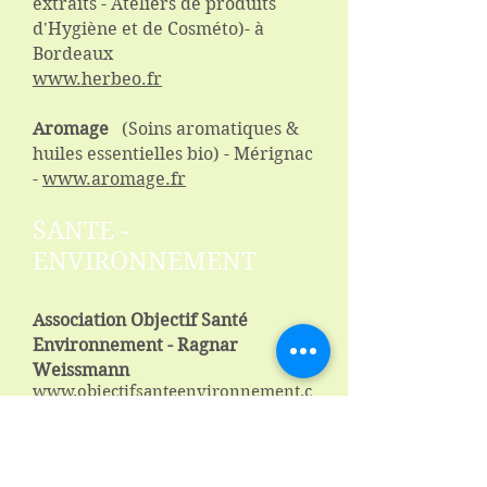
extraits - Ateliers de produits
d'Hygiène et de Cosméto)- à
Bordeaux
www.herbeo.fr
Aromage
(Soins aromatiques &
huiles essentielles bio) - Mérignac
-
www.aromage.fr
SANTE -
ENVIRONNEMENT
Association Objectif Santé
Environnement - Ragnar
Weissmann
www
.objectifsanteenvironnement.c
om
Isabelle Lagarde