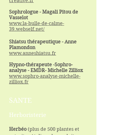
creative.fr
Sophrologue - Magali Pitou de
Vasselot
www.la-bulle-de-calme-
39.webself.net/
Shiatsu thérapeutique - Anne
Plamondon
www.anneshiatsu.fr
Hypno-thérapeute -Sophro-
analyse - EMDR- Michelle
Zilliox
www.sophro-analyse-michelle-
zilliox.fr
SANTE
Herboristerie
Herbéo
(plus de 500 plantes et