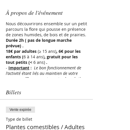
À propos de l'événement
Nous découvrirons ensemble sur un petit
parcours la flore qui pousse en présence
de zones humides, de bois et de prairies.
Durée 2h ( pas de longue marche
prévue) .
18€ par adultes
(≥ 15 ans)
, 6€ pour les
enfants (
6 à 14 ans)
, gratuit pour les
tout petits (<
6 ans)
.
-
Important
:
Le bon fonctionnement de
l'activité étant liés au maintien de votre
venue,
veuillez respecter votre inscription
et prévenir au moins 2 jours à l'avance de
votre désistement.
Le remboursement se
Billets
fera sous 48h. La sortie est susceptible
d'être annulée suite au nombre insuffisant
de participants ou en cas de fortes
Vente expirée
intempéries. Elle est maintenue si il pleut
simplement !
Type de billet
Plantes comestibles / Adultes