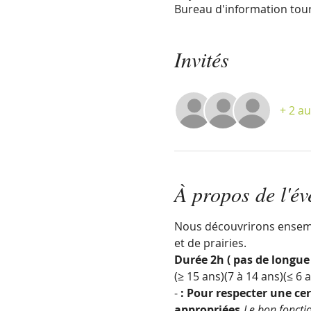
Bureau d'information tour
Invités
+ 2 au
À propos de l'é
Nous découvrirons ensembl
et de prairies.
Durée 2h ( pas de longue
(≥ 15 ans)
(7 à 14 ans)
(≤ 6 
- 
: Pour respecter une ce
appropriées.
Le bon fonctio