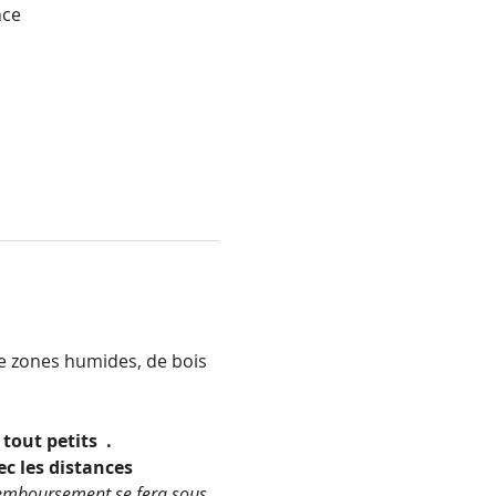
nce
e zones humides, de bois 
 tout petits 
 . 
c les distances 
remboursement se fera sous 