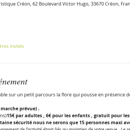
istique Créon, 62 Boulevard Victor Hugo, 33670 Créon, Fra
tres invités
vénement
e sur un petit parcours la flore qui pousse en présence d
 marche prévue) .
ans)
15€ par adultes 
, 6€ pour les enfants 
, gratuit pour les
rtaine sécurité nous ne serons que 15 personnes maxi ave
nnement de l'activité étant liés au maintien de votre venue, 
 Le 