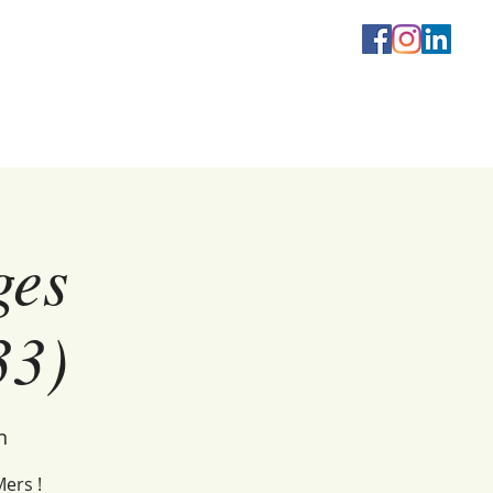
Connexion / Inscript
ges
33)
n
ers !